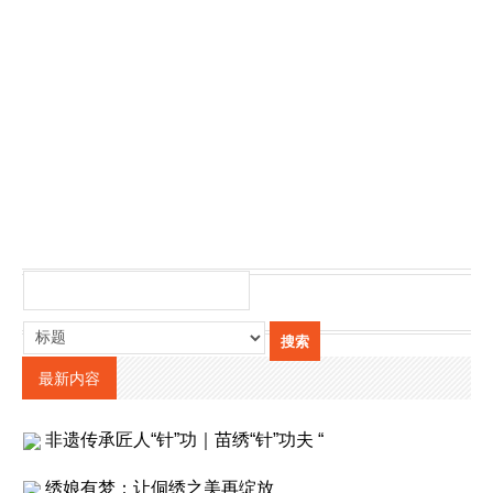
最新内容
非遗传承匠人“针”功｜苗绣“针”功夫 “
绣娘有梦：让侗绣之美再绽放