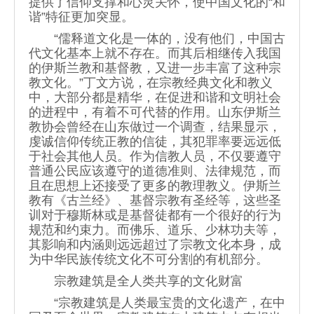
提供了信仰支撑和心灵关怀，使中国文化的“和
谐”特征更加突显。
“儒释道文化是一体的，没有他们，中国古
代文化基本上就不存在。而其后相继传入我国
的伊斯兰教和基督教，又进一步丰富了这种宗
教文化。”丁文方说，在宗教经典文化和教义
中，大部分都是精华，在促进和谐和文明社会
的进程中，有着不可代替的作用。山东伊斯兰
教协会曾经在山东做过一个调查，结果显示，
虔诚信仰传统正教的信徒，其犯罪率要远远低
于社会其他人员。作为信教人员，不仅要遵守
普通公民应该遵守的道德准则、法律规范，而
且在思想上还接受了更多的教理教义。伊斯兰
教有《古兰经》、基督宗教有圣经等，这些圣
训对于穆斯林或是基督徒都有一个很好的行为
规范和约束力。而佛乐、道乐、少林功夫等，
其影响和内涵则远远超过了宗教文化本身，成
为中华民族传统文化不可分割的有机部分。
宗教建筑是全人类共享的文化财富
“宗教建筑是人类最宝贵的文化遗产，在中