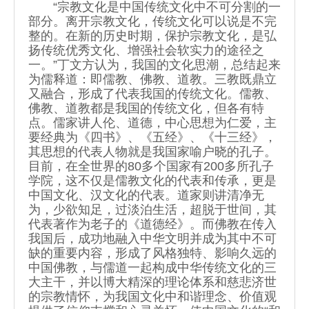
“宗教文化是中国传统文化中不可分割的一
部分。离开宗教文化，传统文化可以说是不完
整的。在新的历史时期，保护宗教文化，是弘
扬传统优秀文化、增强社会软实力的途径之
一。”丁文方认为，我国的文化思潮，总结起来
为儒释道：即儒教、佛教、道教。三教既鼎立
又融合，形成了代表我国的传统文化。儒教、
佛教、道教都是我国的传统文化，但各有特
点。儒家讲人伦、道德，中心思想为仁爱，主
要经典为《四书》、《五经》、《十三经》，
其思想的代表人物就是我国家喻户晓的孔子。
目前，在全世界的80多个国家有200多所孔子
学院，这不仅是儒教文化的代表和传承，更是
中国文化、汉文化的代表。道家则讲清净无
为，少欲知足，过淡泊生活，超脱于世间，其
代表著作为老子的《道德经》。而佛教在传入
我国后，成功地融入中华文明并成为其中不可
缺的重要内容，形成了风格独特、影响久远的
中国佛教，与儒道一起构成中华传统文化的三
大主干，并以博大精深的理论体系和慈悲济世
的宗教情怀，为我国文化中和谐理念、价值观