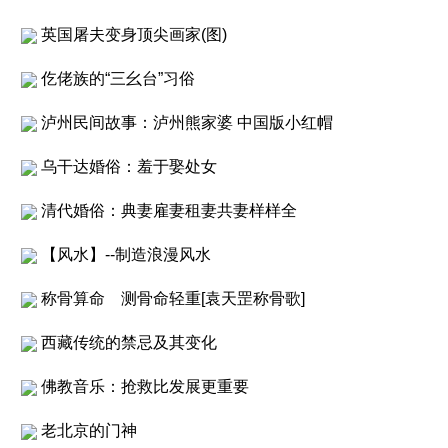
英国屠夫变身顶尖画家(图)
仡佬族的“三幺台”习俗
泸州民间故事：泸州熊家婆 中国版小红帽
乌干达婚俗：羞于娶处女
清代婚俗：典妻雇妻租妻共妻样样全
【风水】--制造浪漫风水
称骨算命 测骨命轻重[袁天罡称骨歌]
西藏传统的禁忌及其变化
佛教音乐：抢救比发展更重要
老北京的门神