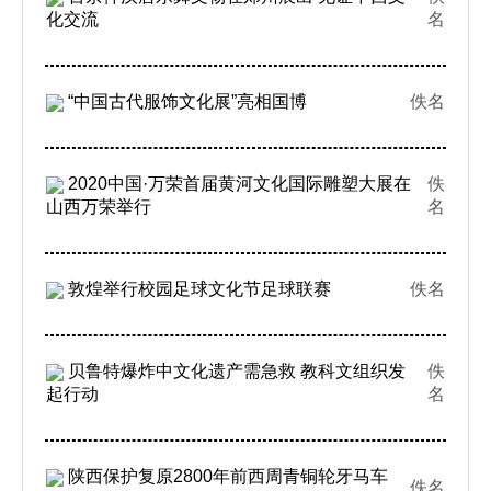
化交流
名
“中国古代服饰文化展”亮相国博
佚名
2020中国·万荣首届黄河文化国际雕塑大展在
佚
山西万荣举行
名
敦煌举行校园足球文化节足球联赛
佚名
贝鲁特爆炸中文化遗产需急救 教科文组织发
佚
起行动
名
陕西保护复原2800年前西周青铜轮牙马车
佚名