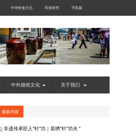
中华饮食文化
民俗研究
手机版
中外婚俗文化
关于我们
最新内容
非遗传承匠人“针”功｜苗绣“针”功夫 “