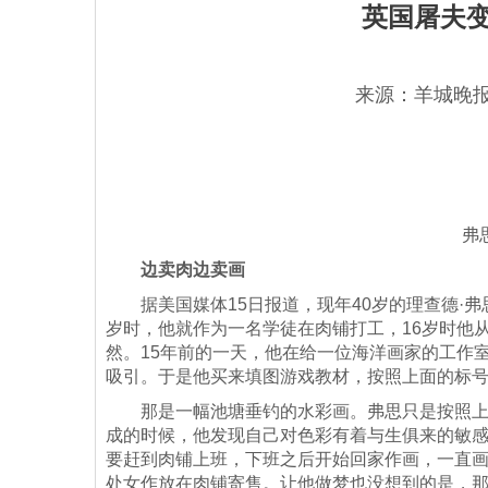
英国屠夫变
来源：羊城晚
弗
边卖肉边卖画
据美国媒体15日报道，现年40岁的理查德·弗
岁时，他就作为一名学徒在肉铺打工，16岁时他
然。15年前的一天，他在给一位海洋
画家
的工作
吸引。于是他买来填图游戏教材，按照上面的标
那是一幅池塘垂钓的水彩画。弗思只是按照上
成的时候，他发现自己对色彩有着与生俱来的敏感
要赶到肉铺上班，下班之后开始回家作画，一直
处女作放在肉铺寄售。让他做梦也没想到的是，那