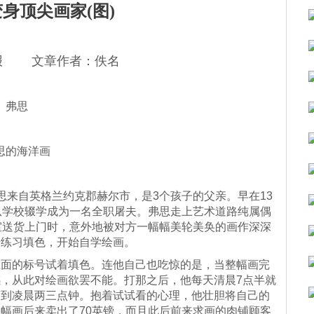
身顶尖画家(图)
报 文章作者：佚名
弗思
思的海洋画
思来自英格兰约克郡赫尔市，是3个孩子的父亲。早在13
从学校辍学成为一名全职屠夫。弗思走上艺术道路纯属偶
室送货上门时，意外地被对方一幅幅美轮美奂的画作深深
号练习填色，开始自学绘画。
面的标号试着
填色
。连他自己也吃惊的是，当整幅画完
，从此对绘画欲罢不能。打那之后，他每天清晨7点半就
画到凌晨两三点钟。抱着试试看的心理，他壮胆将自己的
幅画后来卖出了70英镑，而且此后前来求画的肉铺顾客