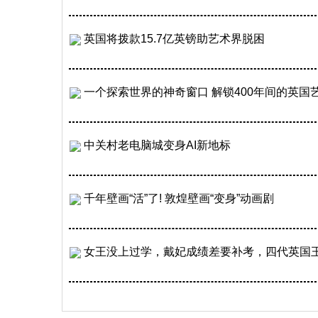
英国将拨款15.7亿英镑助艺术界脱困
一个探索世界的神奇窗口 解锁400年间的英国
中关村老电脑城变身AI新地标
千年壁画“活”了! 敦煌壁画“变身”动画剧
女王没上过学，戴妃成绩差要补考，四代英国