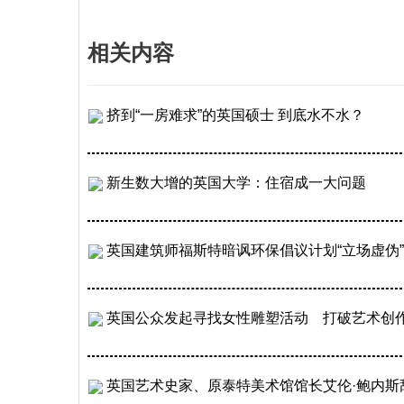
相关内容
挤到“一房难求”的英国硕士 到底水不水？
新生数大增的英国大学：住宿成一大问题
英国建筑师福斯特暗讽环保倡议计划“立场虚伪”
英国公众发起寻找女性雕塑活动 打破艺术创
英国艺术史家、原泰特美术馆馆长艾伦·鲍内斯