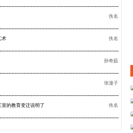
佚名
艺术
佚名
孙奇茹
张漫子
王室的教育变迁说明了
佚名