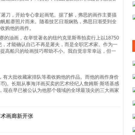
屠刀，开始专心拿起画笔。据了解，弗思的
画作
主要描
的帆船赛照片而来。随着技艺日渐娴熟，弗思日渐受到全
门收购他的画作。
的油画，在举世著名的纽约克里斯蒂拍卖行上以18750
把，才能确认自己不再是
屠夫
，而是全职艺术家。作为一
于提高船只的绘画技巧帮助不小。我自觉非常幸运，但一
有大批收藏家排队等着收购他的作品。而他的画作身价
民币)。长期从事海洋画买卖的艺术经纪人詹姆斯·斯塔基感
才，现在早已被公认为他那个领域的全球最顶尖的三大画家
艺术画廊新开张