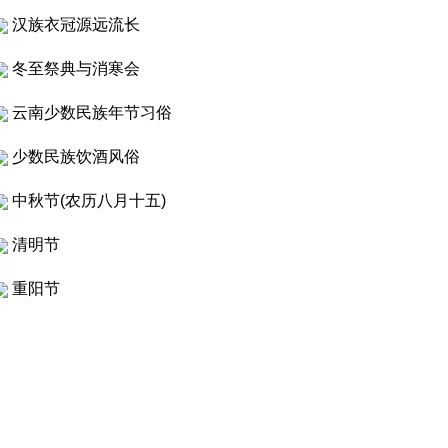
汉族衣冠源远流长
冬至祭典与消寒会
云南少数民族年节习俗
少数民族饮酒风俗
中秋节(农历八月十五)
清明节
重阳节