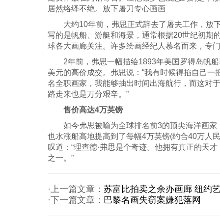
居然络绎不绝。放下屠刀专心画画
大约10年前，弗思正式辞去了屠夫工作，放下
写的是帆船、游艇和海景，通常根据20世纪初期
球各大画廊关注。许多绘画经纪人慕名而来，专
2年前，弗思一幅描绘1893年美国罗得岛帆船赛
美元的高价成交。弗思说：“我有时候得掐自己一
名全职画家，我能够抽出时间出海航行，而这对
路走来也是万分艰辛。”
售价高达4万英镑
如今弗思被喻为全球排名前3的顶尖海洋画家，
也水涨船高地提高到了每幅4万英镑(约合40万人
叹道：“理查德·弗思是个奇迹。他拥有真正的天
之一。”
·上一篇文章：
苏富比拍卖之余办画廊 纽约
·下一篇文章：
巴黎名画失窃案嫌犯落网